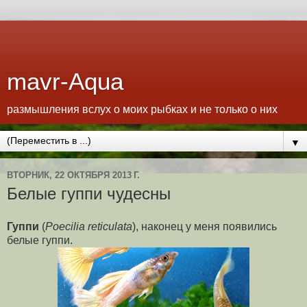
mavr-Aqua
размышления вслух о моих рыбках и не только о них
▼
ВТОРНИК, 22 ОКТЯБРЯ 2013 Г.
Белые гуппи чудесны
Гуппи
(
Poecilia reticulata
), наконец у меня появились
белые гуппи.