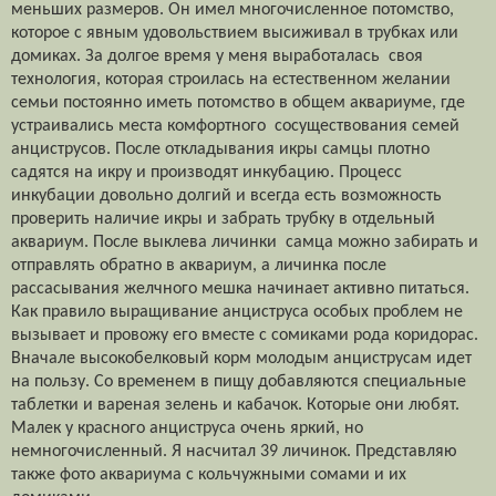
меньших размеров. Он имел многочисленное потомство,
которое с явным удовольствием высиживал в трубках или
домиках. За долгое время у меня выработалась
своя
технология, которая строилась на естественном желании
семьи постоянно иметь потомство в общем аквариуме, где
устраивались места комфортного
сосуществования семей
анциструсов. После откладывания икры самцы плотно
садятся на икру и производят инкубацию. Процесс
инкубации довольно долгий и всегда есть возможность
проверить наличие икры и забрать трубку в отдельный
аквариум. После выклева личинки
самца можно забирать и
отправлять обратно в аквариум, а личинка после
рассасывания желчного мешка начинает активно питаться.
Как правило выращивание анциструса особых проблем не
вызывает и провожу его вместе с сомиками рода коридорас.
Вначале высокобелковый корм молодым анциструсам идет
на пользу. Со временем в пищу добавляются специальные
таблетки и вареная зелень и кабачок. Которые они любят.
Малек у красного анциструса очень яркий, но
немногочисленный. Я насчитал 39 личинок. Представляю
также фото аквариума с кольчужными сомами и их