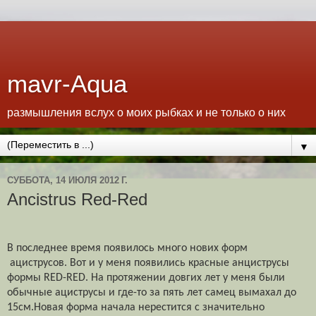
mavr-Aqua
размышления вслух о моих рыбках и не только о них
▼
СУББОТА, 14 ИЮЛЯ 2012 Г.
Ancistrus Red-Red
В
последнее время
появилось
много
нових форм
ациструсов
.
Вот
и у
меня
появились
красные анциструсы
формы
RED-RED. На
протяжении
довгих
лет у меня были
обычные ациструсы и где-то за пять лет самец вымахал до
15см.Новая форма начала нерестится с значительно