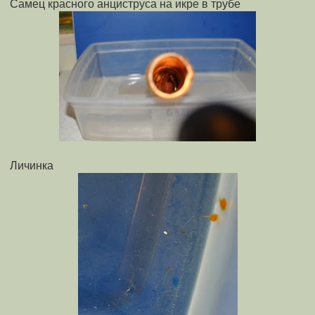
Самец красного анциструса на икре в трубе
Личинка