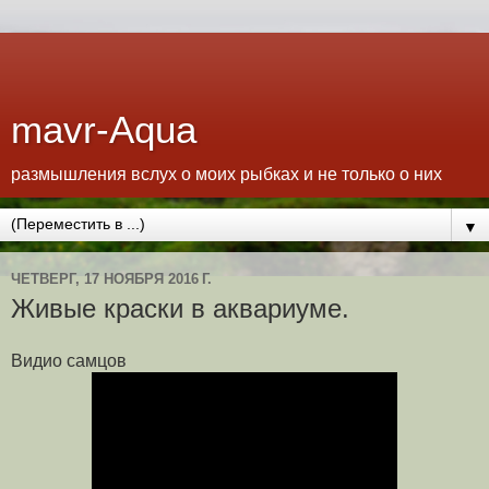
mavr-Aqua
размышления вслух о моих рыбках и не только о них
▼
ЧЕТВЕРГ, 17 НОЯБРЯ 2016 Г.
Живые краски в аквариуме.
Видио самцов