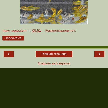
mavr-aqua.com
на
08:51
Комментариев нет:
Поделиться
‹
›
Главная страница
Открыть веб-версию