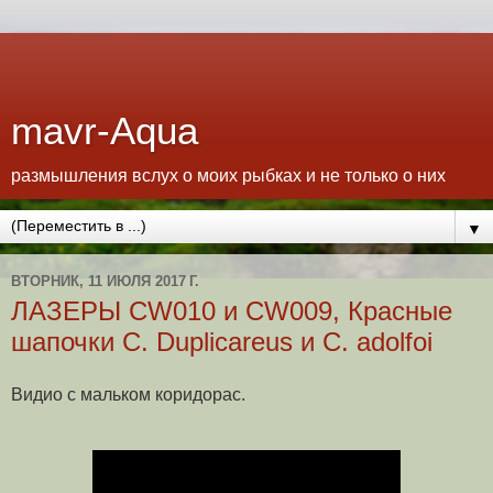
mavr-Aqua
размышления вслух о моих рыбках и не только о них
▼
ВТОРНИК, 11 ИЮЛЯ 2017 Г.
ЛАЗЕРЫ CW010 и CW009, Красные
шапочки С. Duplicareus и C. adolfoi
Видио с мальком коридорас.