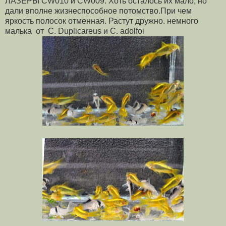
ЛАЗЕРЫ
CW010 и CW009
.
Хоть осталось их мало, но
дали вполне жизнеспособное потомство.При чем
яркость полосок отменная. Растут дружно. немного
малька от
С. Duplicareus
и
C. adolfoi