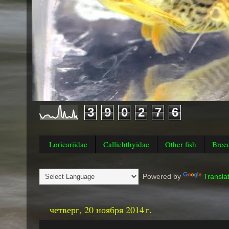
3
9
0
2
7
6
Loricariidae
Callichthyidae
Other fish
Bree
Powered by
Transla
четверг, 20 ноября 2014 г.