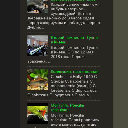
Каждый увлеченный чем-
нибудь наверное -
сумашедший. Вот и я
вчерашней ночью до 3 часов сидел
перед аквариумом и наблюдал нерест
Дуплик...
Второй чемпионат Гуппи
в Киеве.
Второй чемпионат Гуппи
в Киеве. С 9 по 12 мая
2018 года. Перши
враження. ...
Коллекция, почти полная
C. schultzei Holly, 1940 C.
Sterbai C. napoensis C.
melanotaenia (самцы) C.
loretoensis C.duplicareus
С.habrosus C. pygmaeus С.arcua...
Мої гуппі. Poecilia
reticulata
Мої гуппі. Poecilia
reticulata Перші родились
вже в мене, наступні ще