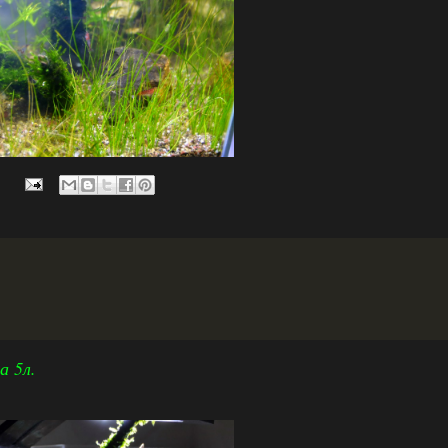
:
а 5л.