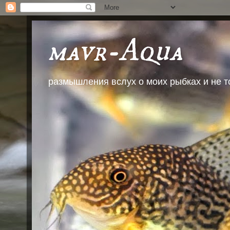
mavr-Aqua
размышления вслух о моих рыбках и не т