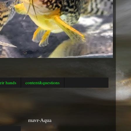
eir hands
content&questions
mavr-Aqua