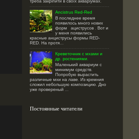
треба закріпити в своїх акваріумах.
Ancistrus Red-Red
В последнее время
появилось много нових
форм ациструсов . Вот и
у меня появились
красные анциструсы формы RED-
RED. На протя...
Креветочник с мхами и
др. ростениями.
Маленький аквариум с
минимум средств.
Попробую вырастить
различные мхи на лаве. Из кремния
сложил небольшую композицию. Дно
уже провереный ...
Постоянные читатели