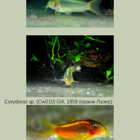
Corydoras зр. (Cw010) Gill, 1858 (оранж Лазер)