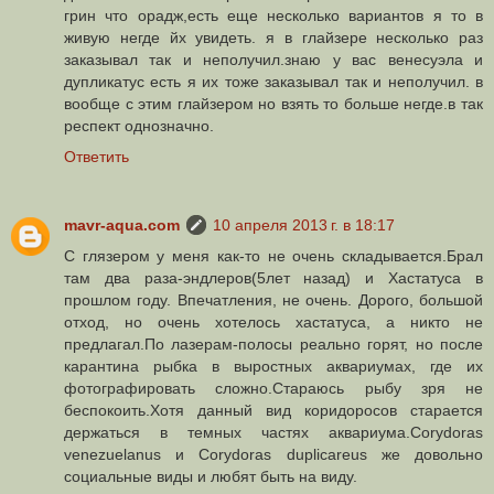
грин что орадж,есть еще несколько вариантов я то в
живую негде йх увидеть. я в глайзере несколько раз
заказывал так и неполучил.знаю у вас венесуэла и
дупликатус есть я их тоже заказывал так и неполучил. в
вообще с этим глайзером но взять то больше негде.в так
респект однозначно.
Ответить
mavr-aqua.com
10 апреля 2013 г. в 18:17
С глязером у меня как-то не очень складывается.Брал
там два раза-эндлеров(5лет назад) и Хастатуса в
прошлом году. Впечатления, не очень. Дорого, большой
отход, но очень хотелось хастатуса, а никто не
предлагал.По лазерам-полосы реально горят, но после
карантина рыбка в выростных аквариумах, где их
фотографировать сложно.Стараюсь рыбу зря не
беспокоить.Хотя данный вид коридоросов старается
держаться в темных частях аквариума.Corydoras
venezuelanus и Corydoras duplicareus же довольно
социальные виды и любят быть на виду.