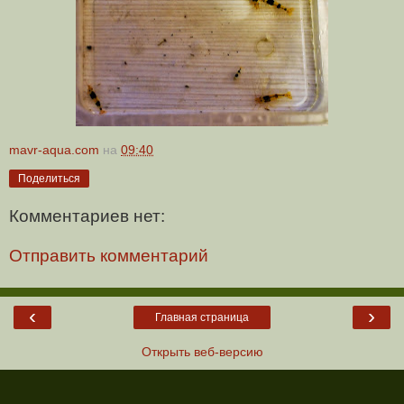
mavr-aqua.com
на
09:40
Поделиться
Комментариев нет:
Отправить комментарий
‹
›
Главная страница
Открыть веб-версию