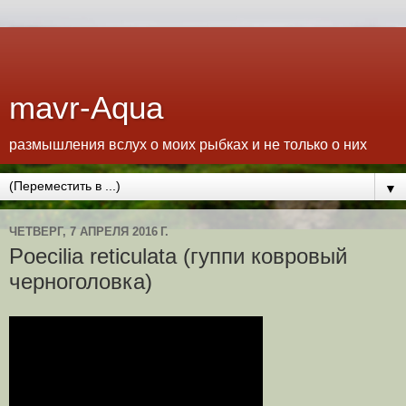
mavr-Aqua
размышления вслух о моих рыбках и не только о них
▼
ЧЕТВЕРГ, 7 АПРЕЛЯ 2016 Г.
Poecilia reticulata (гуппи ковровый
черноголовка)