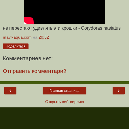
не перестают удивлять эти крошки - Corydoras hastatus
mavr-aqua.com
на
20:52
Поделиться
Комментариев нет:
Отправить комментарий
‹
›
Главная страница
Открыть веб-версию