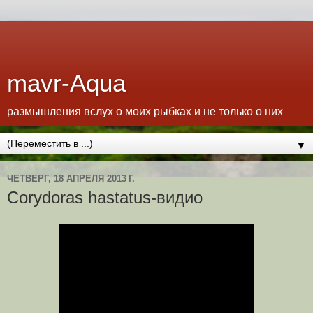
mavr-Aqua
размышления вслух о моих рыбках и не только о них
▼
ЧЕТВЕРГ, 18 АПРЕЛЯ 2013 Г.
Corydoras hastatus-видио