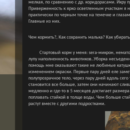
мелкая, по сравнению с др. коридорасами.
Икру п
Приверженность к ярко осветленным участкам я н
практически по черным точке на темечке и глазам
Главные из них.
Чем кормить?, Как сохранить малька? Как убират
Стартовый корм у меня:
sera
-микрон, немато
лупу наполненность животиков..Уборка несъеден
помощь мне оказывают такие не любимые катушки
изменением окраски. Первые пару дней еле замет
полупрозрачное тело, через пару дней вдоль сего т
становится все больше, затем они начинают слива
медленно и где-то в 5 месяцев достигает размер
поплавать стайкой в толще воды. Чем больше ста
растут вместе с другими подростками.