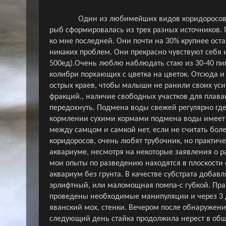
Один из любимейших видов коридоросов 
рыб сформировалась из трех разных источников. П
ко мне последней. Они почти на 30% крупнее ост
никаких проблем. Они прекрасно чувствуют себя и 
500ед).Очень люблю наблюдать стаю из 30-40 пи
колибри порхающих с цветка на цветок. Отсюда и 
острых краев, чтобы малыши не ранили своих ус
фракций., наличие свободных участков для плаван
передохнуть. Подмена воды свежей регулярно где
кормлении сухими кормами подмена воды имеет б
между самцом и самкой нет, если не считать боле
коридоросов, очень любят трубочник, но практиче
аквариуме, несмотря на некоторые заявления о 
мои опыты по разведению находятся в плоскости
аквариум без грунта. В качестве субстрата добав
эрлифтный, или маломощная помпа-с губкой. Прав
проведены необходимые манипуляции и через 3 д
яванский мох, стенки. Вечером после обнаружения
следующий день стайка продолжила нерест в обще