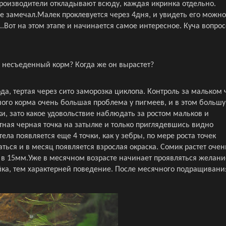
роизводители откладывают всюду, каждая икринка отдельно.
е замечал.
Малек проклевуется через 4дня, и увидеть его можно
..Вот на этом этапе и начинается самое интересное. Куча вопрос
ь несъеденный корм? Когда же он вырастет?
да, тертая через сито заморозка циклопа. Контроль за мальком 
ного корма очень большая проблема у пигмеев, и в этом больш
, зато какое удовольствие наблюдать за ростом мальков и
ная черная точка на затылке и только приглядевшись видно
ела появляется еще 4 точки, как у зебры, по мере роста точек
ться и в месяц появляется взрослая окраска. Сомик растет очен
а в 15мм.Уже в месячном возрасте начинает проявляться желани
йка, тем характерней поведение. После месячного подращивани