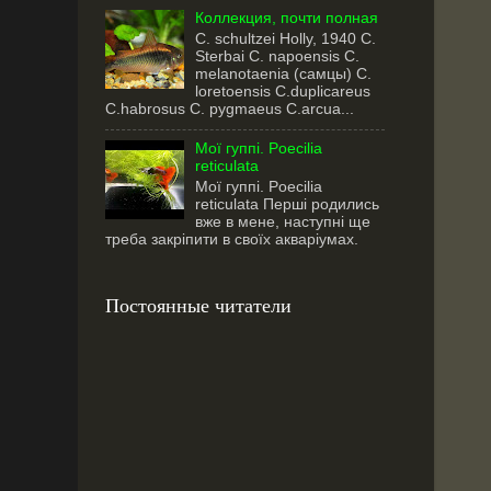
Коллекция, почти полная
C. schultzei Holly, 1940 C.
Sterbai C. napoensis C.
melanotaenia (самцы) C.
loretoensis C.duplicareus
С.habrosus C. pygmaeus С.arcua...
Мої гуппі. Poecilia
reticulata
Мої гуппі. Poecilia
reticulata Перші родились
вже в мене, наступні ще
треба закріпити в своїх акваріумах.
Постоянные читатели