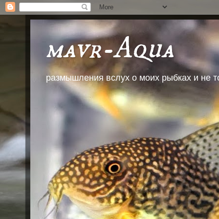
mavr-Aqua
размышления вслух о моих рыбках и не т