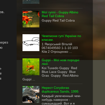
ов.
Мої гуппі - Guppy Albino
Red Tail Cobra
Guppy Red Tail Cobra
Чемпиони гупі України по
класам.
через
1 Яворський Віталій
ую
0674049560 1-1-10 103
Кіїв 2 Отрощенко ...
Guppi - Мої нові породні
лінії.
Koi Tuxedo Guppy Red
ь
Blue Lace Guppy Blue
е
Gras Guppy Red Albino
я
Guppi ...
Нерест Corydoras
duplicareus Sands, 1995
Каждый увлеченный чем-
нибудь наверное -
сумашедший. Вот и я