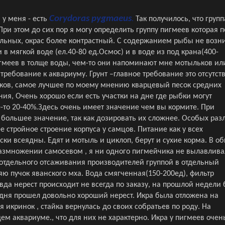
Corydoras pygmaeus
у меня - есть
.
Так получилось, что групп
ри этом до сих пор я могу определить группу пигмеев которая 
альных, окрас более контрастный. С содержанием рыбы не возн
в мягкой воде (ел.40-80 ед.Осмос) и в воде из под крана(400-
гмеев в толще воды, чем-то они напоминают мне мотыльков ил
требование к аквариуму. Грунт –главное требование это отсутст
иков, самое лучшее по моему мнению кварцевый песок средних
ия, Очень хорошо если есть участки на дне где рыбки могут
-то 20-40%.Здесь очень имеет значение чем вы кормите. При
ольшее значение, так как дозировать их сложнее. Особых раз
е стройное строение корпуса у самцов. Питание как у всех
ски всеядны. Едят и мотыль и циклоп, берут и сухие корма. В о
размножении самосевом , я ни одного пигмейчика не вылавлива
 отдельного отсаживания производителей группой в отдельный
ляю пучок яванского мха. Вода смягченная(150-200ед), фильтр
да нерест происходит не всегда по заказу, на прошлой недели
ня прошел довольно хороший нерест. Икра была отложена на
 икринок , стайка вернулась до своих собратьев по роду. На
м аквариуме., что для них не характерно. Икра у пигмеев очен