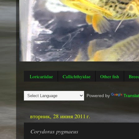
Loricariidae
Callichthyidae
Other fish
Bree
Powered by
Transla
вторник, 28 июня 2011 г.
Corydoras pygmaeus