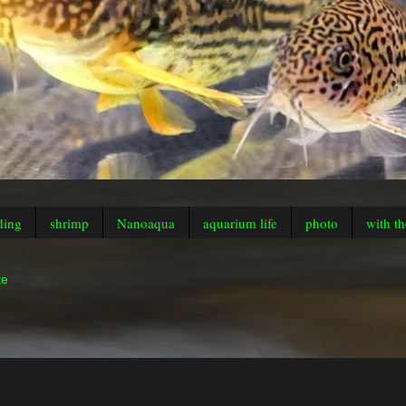
ding
shrimp
Nanoaqua
aquarium life
photo
with th
te