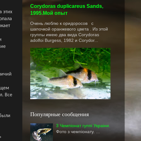
Corydoras duplicareus Sands,
а этих
1995.Мой опыт
попала
Очень люблю к оридоросов с
икает
шапочкой оранжевого цвета . Из этой
группы имею два вида Corydoras
и
adolfoi Burgess, 1982 и Corydor...
вие
личий
бщем
л. Все
Популярные сообщения
 были
3 Чемпіонат гуппі Украіни.
Фото з чемпіонату. ...
ь