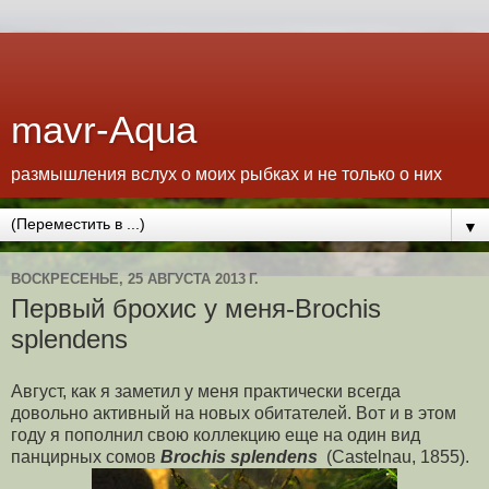
mavr-Aqua
размышления вслух о моих рыбках и не только о них
▼
ВОСКРЕСЕНЬЕ, 25 АВГУСТА 2013 Г.
Первый брохис у меня-Brochis
splendens
Август, как я заметил у меня практически всегда
довольно активный на новых обитателей. Вот и в этом
году я пополнил свою коллекцию еще на один вид
панцирных сомов
Brochis
splendens
(Castelnau, 1855).